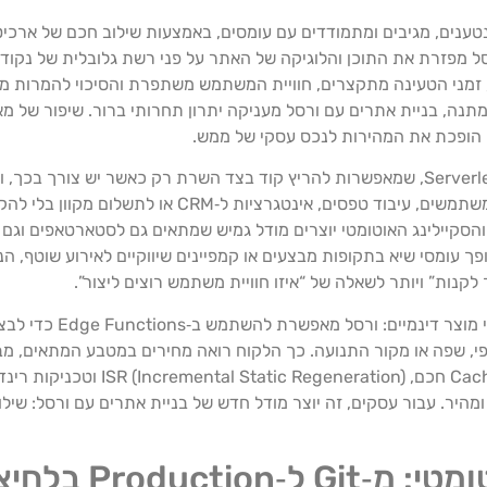
מני הטעינה מתקצרים, חוויית המשתמש משתפרת והסיכוי להמרות מכי
נה, בניית אתרים עם ורסל מעניקה יתרון תחרותי ברור. שיפור של מאו
לצד שכבת ה‑Edge, ורסל עושה שימוש נרחב בפונקציות Serverless, שמאפשרות להריץ קוד בצד השרת רק 
עסקים, זה אומר שניתן להוסיף לוגיקה מתקדמת כמו אימות משתמשים, עיבוד
תמחור מבוסס השימוש והסקיילינג האוטומטי יוצרים מודל גמיש שמתאים גם לסטארטאפים 
יים רבים, מעבר לארכיטקטורת Serverless ו‑Edge הופך עומסי שיא בתקופות מבצעים או קמפיינים שיווקיי
נות” ויותר לשאלה של “איזו חוויית משתמש רוצים ליצור”.
דוגמה אופיינית ליתרון הזה היא חנויות אונליי
בשכבת ה‑Edge, לפי מיקום גיאוגרפי, שפה או מקור התנועה. כך הלקוח רואה מחירים במטבע המת
וכל זה בלי לפגוע בביצועים. בנוסף, התמיכה של ו
מהיר. עבור עסקים, זה יוצר מודל חדש של בניית אתרים עם ורסל: שילו