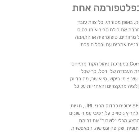
 בפלטפורמה אחת
. באופן מסורתי, כל צוות עובד
חברת את כולם סביב אותו בסיס
Preview ) ומשתמשת בהן כתבנית משותפת לשיחה. מעצב יכול לפתוח Preview, להעיר על מרווחים, טיפוגרפיה או התאמה
הערות מתייחסות. כך בניית אתרים עם ורסל הופכת
כלים ותהליכים סביב ורסל תומכים בשקיפות ובמעקב אחר החלטות. כל Pull Request משויך לגרסה מסוימת של האתר, וכל Comment במערכת ניהול הקוד מתייחס
אף לחבר מערכות ניהול משימות (כמו Jira, Linear או ClickUp) ישירות לזרימת העבודה של ורסל, כך שכל
נה על כל שינוי: מי ביקש, מי אישר, מה בדיוק
קלציה מתקצרים והאחריות על כל
מהצד השיווקי, ורסל מקלה על שילוב אופטימיזציה למנועי חיפוש ותהליכי Growth Experimentation בתוך שגרת העבודה. אנשי SEO יכולים לבדוק מבני URL, תגיות
Str וביצועי Core Web Vitals ישירות על גרסאות Preview, עוד לפני ההשקה. צוותי Growth יכולים להריץ ניסויים על רכיבי עמוד שונים
ות המהירות. כל זה מתבצע מבלי “לשבור” את זרימת
תופית, שקופה וגמישה, המאפשרת