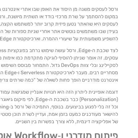
לעסקים היא שהאתר נטען פיזית קרוב יותר למשתמש הקצה, ז
בעידן שבו משתמשים נוטשים אתר אחרי שניות ספורות של המת
להשפיע משמעותית על שיעורי ההמרה, וארכיטקטורת Edge הופכת את המהירות לנכס עסקי של ממש.
לסקיילינג ובלי צוות DevOps גדול. ה
מסחר
אינטרנט מודרניים הופך פחות לשאלה של “כמה שרתים צריך לק
(Personalization) כבר 
להישאר מעודכנים כמעט בזמן אמת, ועדיין לשרת תוכן סטטי ו
של אפליקציה דינמית, ללא צורך בפשרות בין השניים.
פיתוח מודרני ו‑Workflow אוטומטי: מ‑Git ל‑Production בלחיצה אחת