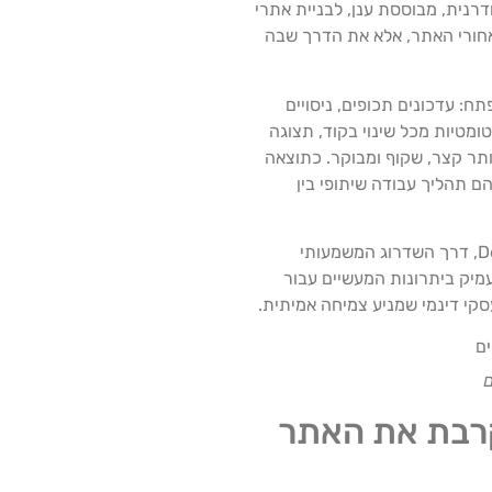
ציעה גישה מודרנית, מבוססת ענן, לבניית אתרי
מאחורי האתר, אלא את הדרך שבה
: עדכונים תכופים, ניסויים
 אמת. שילוב הדוק עם מסגרות מודרניות כמו Next.js, יכולות פריסה אוטומטיות מכל שינוי בקוד, תצוגה
 האתר להרבה יותר קצר, שקוף ומבוקר. כתוצאה
ם תהליך עבודה שיתופי בין
המאמר הזה בוחן כיצד ורסל משנה את הפרדיגמה של בנייה וניהול אתרי אינטרנט לעסקים: מהשפעתה על חוויית הפיתוח וה‑DevOps, דרך השדרוג המשמעותי
בצורה ניסויית ומבוססת נתונים. נעמיק ביתרונות המעשיים עבור
סקי דינמי שמניע צמיחה אמיתית.
ם
ביצועים ומקרבת את האתר