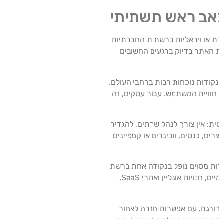
 כאב ראש תשתיתי
רת או ויראליות ברשתות החברתיות
 האתר בדיוק ברגעים החשובים
ר והפונקציות השרתיות בין נקודות נוכחות רבות ברחבי העולם.
וויית המשתמש. עבור עסקים, זה
ת: אין צורך לנהל שרתים, להגדיר
רים, כנסים, וובינרים או קמפיינים
וני גיבוי והתאוששות מהירים. אם שירות מסוים נופל בנקודה אחת ברשת,
תעבורת המשתמשים מנותבת במהירות לנקודה אחרת, כך שמבחינתם האתר נשאר זמין ויציב. הדבר קריטי במיוחד לעסקים בינלאומיים, חנויות אונליין ואתרי SaaS,
ם. כל שינוי בקוד נפרס בצורה מדורגת, עם אפשרות חזרה לאחור