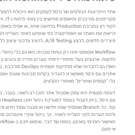
לראות את האתר או האפליקציה כפי שיופיעו לאחר העלייה לאו
פיצ’רים חדשים, לבצע A/B Testing, להציג עדכוני עיצוב ללקוחות לפני Go Live, ולהפחית סיכונים של באגים קריטיים בפרודקשן.
חדשות. ארגונים בעלי מחזורי דיפלוי קצרים ותדירים נהנים 
בלי “קסמים שחורים” מאחורי הקלעים.
דוגמה מעשית היא עסק שמנהל אתר תוכן רב‑לשוני. בעבר, כל
ולתת הערות לפני העלייה לאוויר. כך ניהול אתרי אינטרנט מ
אי פעם.