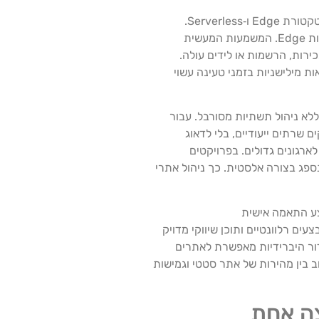
ורסל לעסקים משנה מן היסוד את האופן שבו אתרי אינטרנט נטענים, מגיבים ומתמודדים עם עומסים, באמצעות שילוב חכם של ארכיטקטורת Edge ו‑Serverless.
במקום להסתמך על שרת מרכזי בודד או תשתית מיושנת, ורסל מפזרת את התוכן והלוגיקה של האתר על פני רשת גלובלית של נקודות Edge. המשמעות המעשית
רות, הרשמות או לידים עולה.
ת מילישניות בזמני טעינה עשוי
כאשר יש צורך בכך, וללא ניהול תשתיות מסורבל. עבור
 טפסים, אינטגרציות ל‑CRM או לתשלום מקוון בלי להקים שרתים ייעודיים, בלי לדאוג
וגם לארגונים גדולים. בפרויקטים
ם לאירוע שוטף, הנספג בצורה אלסטית. כך ניהול אתרי
ן שמגישות עמודי מוצר דינמיים: ורסל מאפשרת להשתמש ב‑Edge Functions כדי לבצע התאמה אישית
אים, מבצעים רלוונטיים ותוכן שיווקי מדויק
רסל ב‑Caching חכם, ISR (Incremental Static Regeneration) וטכניקות רינדור היברידיות מאפשרת לאתרים
ב בין מהירות של אתר סטטי וגמישות