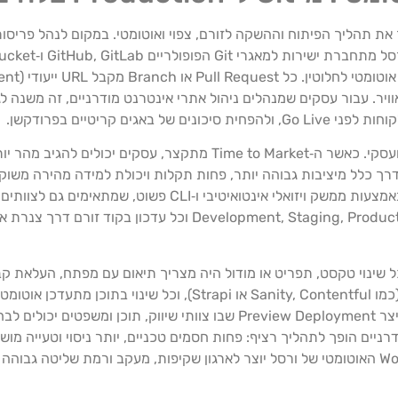
ויר. עבור עסקים שמנהלים ניהול אתרי אינטרנט מודרניים, זה משנה ל
Workflow אוטומטי אינו רק נוחות טכנית; הוא גם כלי ניהולי ועסקי. כאשר ה‑o Market
בדרך כלל מיציבות גבוהה יותר, פחות תקלות ויכולת למידה מהירה משו
האלו גם לחברות שלא מחזיקות תשתית DevOps מורכבת, באמצעות ממשק ויזואלי
 שינוי טקסט, תפריט או מודול היה מצריך תיאום עם מפתח, העלאת קב
עם ורסל, ניתן לעבוד בצמוד למערכת ניהול תוכן Headless (כמו Sanity, Contentful 
קוד. כל Branch שמוסיף שפה חדשה או מבנה עמוד חדש מייצר Preview Deployment שבו צוות
ודרניים הופך לתהליך רציף: פחות חסמים טכניים, יותר ניסוי וטעייה מ
האישור הפנימי בארגון. בסופו של דבר, שימוש חכם ב‑Workflow האוטומטי של ורסל יוצר לארגון שקיפות, מע