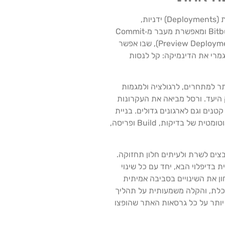
אחד היתרונות הבולטים של ורסל לעסקים הוא היכולת להפוך את תהליך הפיתוח וההשקה לזורם, צפוי ואוטומטי. במקום לנהל פריסות (Deployments) ידניות,
סקריפטים מורכבים ותיאומים מתישים בין צוותי פיתוח ו‑IT, ורסל מתחברת ישירות למאגרי Git הפופולריים GitHub, GitLab ו‑Bitbucket ומאפשרת מעבר מ‑Commit
לקוד רץ בסביבת Production בלחיצה אחת, או אפילו באופן אוטומטי לחלוטין. כל Pull Request או Branch מקבל URL ייעודי (Preview Deployment), שבו אפשר
גמרי את הדינמיקה: קל לנסות
Time t מתקצר, עסקים יכולים להגיב מהר יותר למתחרים, לרגולציה ולמגמות
ק היעד. ורסל מביאה את העקרונות
 אינטואיטיבי ו‑CLI פשוט, שמתאימים גם לצוותים קטנים וגם לארגונים גדולים. בניית
אתרים עם ורסל מאפשרת להגדיר בקלות סביבות שונות Development, Staging, Production וכל עדכון בקוד זורם דרך צנרת אוטומטית של בדיקות, Build ופריסה,
צים לשרת ולעיתים חלון תחזוקה.
או Strapi), וכל שינוי בתוכן מתעדכן אוטומטית בדיפלוי הבא, יחד עם כל שינוי
י שיווק, תוכן ומשפטים יכולים לבחון את השינויים בסביבה אמיתית
ושכלת, והקלה משמעותית על תהליך
קב ורמת שליטה גבוהה יותר על כל גרסאות האתר שהופצו