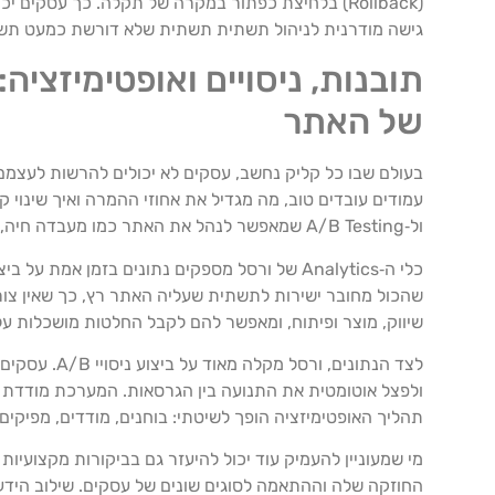
(Rollback) בלחיצת כפתור במקרה של תקלה. כך עסקים
גישה מודרנית לניהול תשתית תשתית שלא דורשת כמעט תשומ
של האתר
בעולם שבו כל קליק נחשב, עסקים לא יכולים להרשות לעצמם לע
ול‑A/B Testing שמאפשר לנהל את האתר כמו מעבדה חיה, ולשפר אותו בצורה מתמשכת.
כלי ה‑Analytics של ורסל מספקים נתונים בזמן א
שהכול מחובר ישירות לתשתית שעליה האתר רץ, כך שאין צור
שיווק, מוצר ופיתוח, ומאפשר להם לקבל החלטות מושכלות על
לצד הנתונים
ולפצל אוטומטית את התנועה בין הגרסאות. המערכת מודדת את 
תהליך האופטימיזציה הופך לשיטתי: בוחנים, מודדים, מפיקים
מי שמעוניין להעמיק עוד יכול להיעזר גם בביקורות מקצועיות 
החוזקה שלה וההתאמה לסוגים שונים של עסקים. שילוב הידע