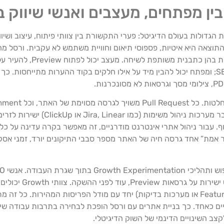
 בין מפתחים, מעצבים ואנשי שיווק
דולות בעולם הדיגיטל: פערי התקשורת בין צוותי פיתוח, עיצוב ושיווק
התוצאה היא איטיות, פספוסי תיאום וחוויית משתמש לא עקבית. ורסל מ
פריסות חיות של האתר (Deployments
לנייד; איש שיווק יכול לבחון כותרות, קריאות לפעולה ותוכן SEO; ומפתח יכול להבין מיד על אילו חלקים בקוד ה
ל‑Preview Deployment מוגדר. במקרים רבים ניתן 
עה על האתר מקבלת URL לצפייה ושיתוף. עבור ניהול אתרי אינטרנט מודרניים, זה מאפשר בקרה עדי
ר אמת” אחד גרסה חיה של האתר מספר סבבי התיקונים יורד, זמני אס
Meta, סכימות uctured Data
באמצעות שילוב של כלים חיצוניים (כמו פלטפורמות Feature Flags או מערכות בדיקות) יחד עם מודל הפריס
ם כאחד. כך בניית אתרים עם ורסל הופכת לבחירה בתרבות עבודה שי
צב השינויים הדינמי של השוק הדיגיטלי.