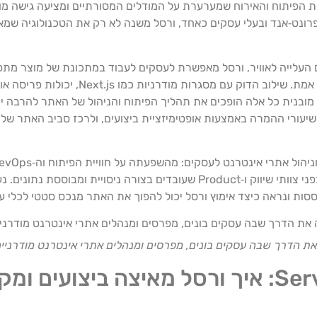
 כאן נכנסת לתמונה ורסל (Vercel), פלטפורמת הפיתוח והאירוח שמערערת על המודלים המסורתיים ומ
 פרונט‑אנד ובעלי עסקים כאחד, ורסל משנה לא רק את הטכנולוגיה ש
עלייה לאוויר, ורסל מאפשרת לעסקים לעבוד במתכונת של מוצר מתפתח
מהירים, שחרור גרסאות בטוח ובקרה מלאה על ביצועים בזמן
גרסה לפני עליה לאוויר, ותשתית CDN גלובלית מובנית כל אלה הופכים את תהליך הפיתוח והניהול של
שיעורי ההמרה באמצעות אופטימיזציית ביצועים, ולרכז סביב האתר שלה
במהירות ובביצועים, ועד לאפשרויות החדשות שהיא פותחת בפני צוותי שיווק ו‑Product שעובדים 
ססות ונראה כיצד אימוץ ורסל יכול להפוך את האתר מנכס סטטי לכלי ע
את הדרך שבה עסקים בונים, מפרסים ומנהלים אתרי אינטרנט מודרניי
ארכיטקטורת Edge ו‑Serverless: איך ורסל מאיצה 