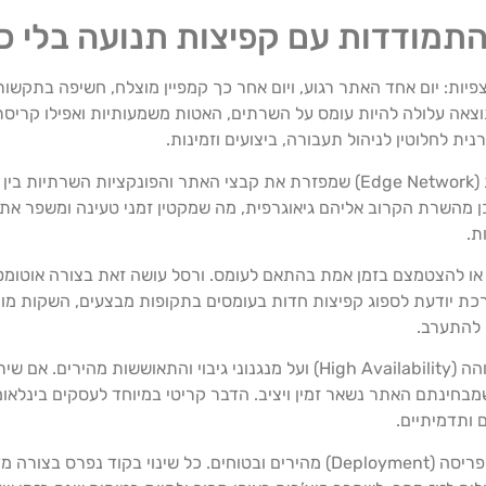
: התמודדות עם קפיצות תנועה בלי
פיות: יום אחד האתר רגוע, ויום אחר כך קמפיין מוצלח, חשיפה בתקשו
צאה עלולה להיות עומס על השרתים, האטות משמעותיות ואפילו קריסת
ת לחלוטין לניהול תעבורה, ביצועים וזמינות.
בניית אתרים עם ורסל מבוססת על ארכיטקטורת ענן מבוזרת (Edge Network) שמפזרת את קבצי האת
השרת הקרוב אליהם גיאוגרפית, מה שמקטין זמני טעינה ומשפר את ח
ת.
ל או להצטמצם בזמן אמת בהתאם לעומס. ורסל עושה זאת בצורה אוטומטי
רה. המערכת יודעת לספוג קפיצות חדות בעומסים בתקופות מבצעים, השקות מוצ
 להתערב.
היבט חשוב נוסף הוא האמינות. ורסל שמה דגש על זמינות גבוהה (High Availability) ועל מנגנ
ותדמיתיים.
מעבר לנושאי הביצועים והזמינות, ורסל מאפשרת גם תהליכי פריסה (Deployment) מהירים ובטוחי