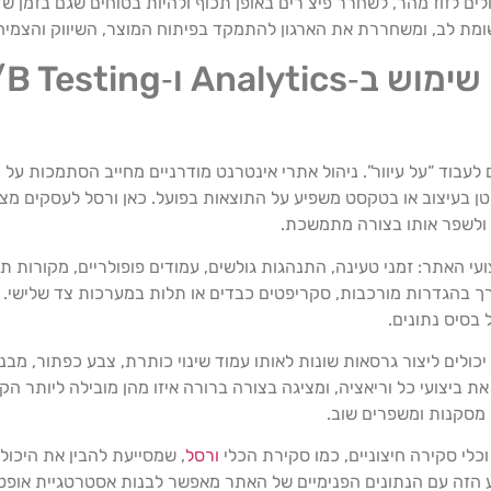
 יכולים לזוז מהר, לשחרר פיצ’רים באופן תכוף ולהיות בטוחים שגם בזמן ש
ת לב, ומשחררת את הארגון להתמקד בפיתוח המוצר, השיווק והצמיח
בוד “על עיוור”. ניהול אתרי אינטרנט מודרניים מחייב הסתמכות על נת
מת על ביצועי האתר: זמני טעינה, התנהגות גולשים, עמודים פופולריים, מקורות
ך בהגדרות מורכבות, סקריפטים כבדים או תלות במערכות צד שלישי. ה
 בסיס נתונים.
, ורסל מקלה מאוד על ביצוע ניסויי A/B. עסקים יכולים ליצור גרסאות שונות לאותו עמוד שינוי כותרת
ביצועי כל וריאציה, ומציגה בצורה ברורה איזו מהן מובילה ליותר הק
 מסקנות ומשפרים שוב.
וכלי סקירה חיצוניים, כמו סקירת הכלי
ורסל
, שמסייעת להבין את היכו
 הזה עם הנתונים הפנימיים של האתר מאפשר לבנות אסטרטגיית אופט