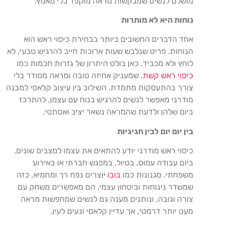
מושלם לנשים שמבקשות מראה מוקפד בלי מאמץ
.
נוחות היא לא מותרות
אחד הדברים החשובים ביותר בבחירת כיסוי ראש הוא
הנוחות. פריט שנלבש שעות ארוכות חייב להרגיש טבעי, לא
לוחץ ולא מכביד. כאן בולט היתרון של גזרות חכמות כמו
כיסוי ראש קשת
,
שמעניק אחיזה טובה ומראה מסודר בלי
צורך בהתעסקות מתמדת. השילוב בין עיצוב קלאסי למבנה
מודרני מאפשר לנשים להרגיש בנוח עם עצמן, להתרכז
ביום שלהן ולדעת שהמראה נשאר יציב ואסתטי
.
בין יו
ם
יום ל
בין
חגיגיות
כיסוי ראש מודרני יודע להתאים את עצמו למצבים שונים.
ביום עבודה עמוס, בטיול, במפגש חברתי או באירוע
משפחתי. סגנונות כמו
בובו
יוצרים נפח רך ומחמיא, כזה
שמשדר נינוחות וביטחון עצמי. הם מאפשרים משחק עם
צורה וגובה, ונותנים מענה גם לנשים שמחפשות מראה
מעט יותר דרמטי, אך עדיין קלאסי ונעים לעין
.