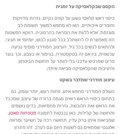
הקסם שבקלאסיקה על זמנית
כיסוי ראש קלאסי נשען על קווים נקיים, גזרות מדויקות
וחומרים איכותיים. הוא לא מחפש למשוך תשומת לב
מוגזמת, אלא ללוות את המראה בהרמוניה. דווקא הפשטות
הזו מאפשרת לו להשתלב בכל סגנון לבוש, יומיומי או חגיגי,
ולהתאים לנשים בכל גיל. העיצוב המודרני מוסיף נגיעה
עכשווית, בין אם זה בטקסטורה, בגימור או בצבע, וכך נוצר
פריט שמרגיש עדכני בלי לוותר על תחושת הביטחון
והיציבות שהקלאסיקה מביאה איתה
.
עיצוב מודרני שמדבר בשקט
העולם המודרני מחפש איזון. פחות רעש, יותר עומק. גם
בתחום כיסויי הראש רואים מגמה ברורה של עיצוב שמכבד
את הראש ואת הלובשת. גזרות מחמיאות, בדים נושמים
ותחושה של קלילות. כאן נכנסות לתמונה
מטפחות סאטן
,
שמביאות איתן ברק עדין, תחושה רכה על השיער ומראה
אלגנטי שמתאים גם לשעות היום וגם לערב. זהו פתרון