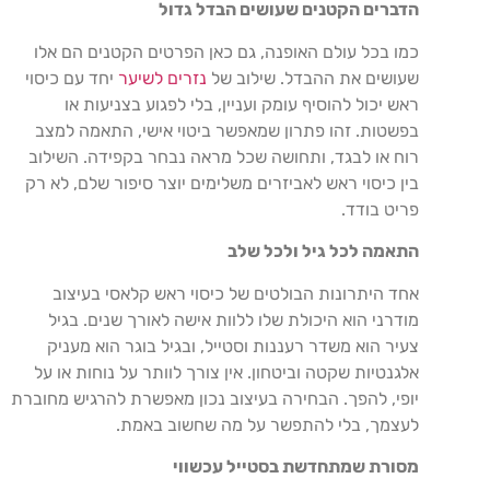
הדברים הקטנים שעושים
הבדל גדול
כמו בכל עולם האופנה, גם כאן הפרטים הקטנים הם אלו
שעושים את ההבדל. שילוב של
נזרים לשיער
יחד עם כיסוי
ראש יכול להוסיף עומק ועניין, בלי לפגוע בצניעות או
בפשטות. זהו פתרון שמאפשר ביטוי אישי, התאמה למצב
רוח או לבגד, ותחושה שכל מראה נבחר בקפידה. השילוב
בין כיסוי ראש לאביזרים משלימים יוצר סיפור שלם, לא רק
פריט בודד
.
התאמה לכל גיל ולכל שלב
אחד היתרונות הבולטים של כיסוי ראש קלאסי בעיצוב
מודרני הוא היכולת שלו ללוות אישה לאורך שנים. בגיל
צעיר הוא משדר רעננות וסטייל, ובגיל בוגר הוא מעניק
אלגנטיות שקטה וביטחון. אין צורך לוותר על נוחות או על
יופי, להפך. הבחירה בעיצוב נכון מאפשרת להרגיש מחוברת
לעצמך, בלי להתפשר על מה שחשוב באמת
.
מסורת שמתחדשת בסטייל עכשווי