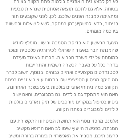
לא רק לבצע ניתוח אוזניים בולטות פתח תקווה בצורה
בטוחה, אלא גם לתכנן תוצאה אסתטית שנראית טבעית
ומתאימה למבנה הפנים שלכם. לכן, לפני שקובעים תור
לניתוח, כדאי להשקיע זמן במחקר, לשאול שאלות ולהשוות
בין כמה מומחים.
הצעד הראשון הוא בדיקת הסמכה ורישוי. מומלץ לוודא
שהמנתח חבר באיגוד הישראלי לכירורגיה פלסטית ומוכר
כמומחה על ידי משרד הבריאות. חברות באיגוד מעידה
בדרך כלל על מעבר הכשרה רשמית והתחייבות
לסטנדרטים מקצועיים ואתיים גבוהים. בנוסף, חשוב לברר
מה היקף הניסיון הספציפי שלו בתחום עיצוב אוזניים בפתח
תקווה: כמה ניתוחי אוזניים בולטות ביצע בשנה האחרונה,
האם הוא מתמקד גם בילדים וגם במבוגרים, והאם יש לו
ניסיון בטיפול במקרים מורכבים של תיקון אוזניים בולטות
לילדים ולמבוגרים בפתח תקווה.
אלמנט מרכזי נוסף הוא תחושת הביטחון והתקשורת עם
המנתח. בפגישת הייעוץ שימו לב האם הרופא מקשיב
לרצונותיכם, מסביר את האפשרויות בצורה ברורה ומשיב