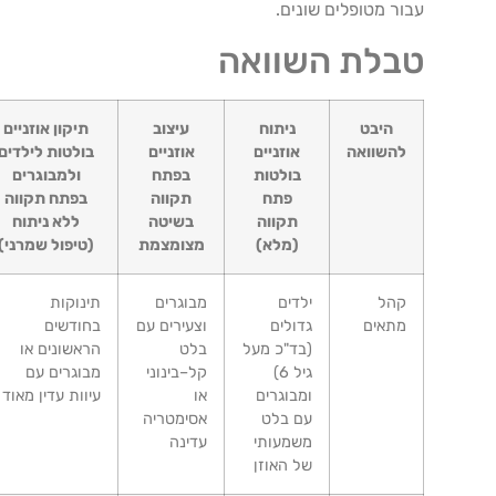
עבור מטופלים שונים.
טבלת השוואה
היבט
ניתוח
עיצוב
תיקון אוזניים
להשוואה
אוזניים
אוזניים
בולטות לילדים
בולטות
בפתח
ולמבוגרים
פתח
תקווה
בפתח תקווה
תקווה
בשיטה
ללא ניתוח
(מלא)
מצומצמת
(טיפול שמרני)
קהל
ילדים
מבוגרים
תינוקות
מתאים
גדולים
וצעירים עם
בחודשים
(בד"כ מעל
בלט
הראשונים או
גיל 6)
קל–בינוני
מבוגרים עם
ומבוגרים
או
עיוות עדין מאוד
עם בלט
אסימטריה
משמעותי
עדינה
של האוזן