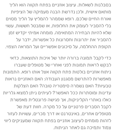
בסבלנות לשאלות. עיצוב אוזניים בפתח תקווה הוא הליך
מותאם אישית, ולכן נדרשת הבנה מעמיקה של הציפיות
ואורח החיים שלכם. רופא שממהר להמליץ על הליך מסוים
בלי להסביר לעומק את החלופות, או שמבטל חששות, עשוי
שלא להיות הבחירה המתאימה. מומחה אמיתי יקדיש זמן
להסביר את יתרונות וחסרונות כל אפשרות, ידבר על
תקופת ההחלמה, על סיכונים אפשריים ועל המראה הצפוי.
כדי לקבל תמונה ברורה יותר של איכות התוצאות, כדאי
לבקש לראות תמונות לפני ואחרי של מטופלים שעברו
ניתוח אוזניים בולטות פתח תקווה אצל אותו רופא. התמונות
מאפשרות להתרשם מסגנון העבודה: האם האוזניים נראות
טבעיות? האם נשמרה סימטריה טובה? האם הצלקות
עדינות ומוסתרות ככל האפשר? לעיתים ניתן למצוא גלריות
כאלו באתרי הקליניקות, אך פגישה פרונטלית מאפשרת
לקבל הסברים פרטניים על כל מקרה. חוות דעת של
מטופלים אחרים, באינטרנט או דרך מכרים, עשויות לעזור
לזהות מומחים לעיצוב אוזניים בפתח תקווה שמעניקים ליווי
צמוד ותמיכה גם לאחר הניתוח.