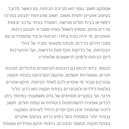
אספקט חשוב נוסף הוא סביבת הניתוח. גם כאשר מדובר
בעיצוב אוזניים יחסית פשוט, חשוב שהניתוח יתבצע במרכז
רפואי או בבית חולים מורשה, המצויד בציוד עדכני ובצוות
מרדים מיומן. מומלץ לשאול באיזו מסגרת יתבצע ניתוח
האוזניים, מי יהיה נוכח בחדר הניתוח וכיצד מתמודדים עם
מצבי חירום נדירים. מנתח מקצועי יסביר על נהלי
הבטיחות, על בדיקות מקדימות נדרשות, ועל ההיערכות
ליום הניתוח ולימים הראשונים שלאחריו.
לבסוף, כדאי לבחון גם היבטים לוגיסטיים וכלכליים: זמינות
תורים, אפשרויות תשלום, ומיקום הקליניקה בפתח תקווה
עבורכם ועבור מי שיסייע לכם לאחר הניתוח. תיקון אוזניים
בולטות לילדים ולמבוגרים בפתח תקווה הוא לרוב הליך
פרטי, אך במקרים מסוימים של בלט משמעותי במיוחד ניתן
לבדוק אופציה להשתתפות ביטוחית או קופת חולים. חשוב
לזכור שהמחיר אינו הקריטריון היחיד לעיתים השקעה
גבוהה יותר במומחה בעל ניסיון נרחב בעיצוב אוזניים
בפתח תקווה תחסוך סיבוכים, ניתוחי תיקון עתידיים ועוגמת