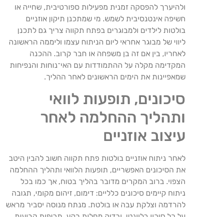
ולהיערך להפסקה זמנית מפעילות ספורטיבית, שחייה או
חשיפה אינטנסיבית לשמש. מי שמתכנן תיקון אוזניים
בולטות לילדים ולמבוגרים בפתח תקווה צריך גם לתכנן
ליווי של מבוגר אחראי ליום הניתוח עצמו וליממה הראשונה
לאחריו, בין אם זה בן משפחה או חבר קרוב. ההכנה
המקדימה מקלה על ההתמודדות עם האי־נוחות והנפיחות
שמאפיינות את הימים הראשונים לאחר ההליך.
סיכונים, תופעות לוואי
ותהליך ההחלמה לאחר
עיצוב אוזניים
לאחר ניתוח אוזניים בולטות פתח תקווה חשוב להבין היטב
את הסיכונים האפשריים, תופעות הלוואי ותהליך ההחלמה
הצפוי. ברוב המקרים מדובר בהליך בטוח, אך כמו בכל
ניתוח קיימים סיכונים כלליים: דימום, זיהום מקומי, תגובה
להרדמה וצלקת עבה או בולטת. מנתח מנוסה יסביר מראש
על כל סיכון רלוונטי, יבדוק מחלות רקע, תרופות קבועות