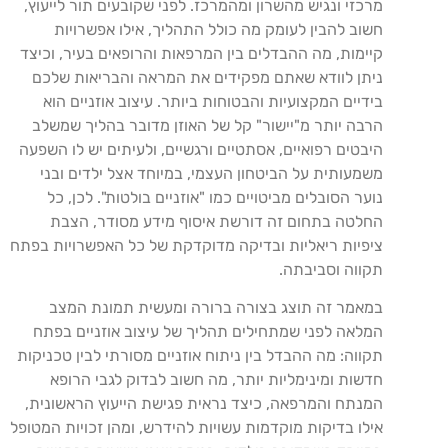
מרכזי ונגיש מהשרון ומהמרכז. לפני שקובעים תור לייעוץ,
חשוב להבין לעומק מה כולל התהליך, אילו אפשרויות
קיימות, מה ההבדלים בין המרפאות והרופאים בעיר, וכיצד
ניתן לוודא שאתם מפקידים את המראה והבריאות שלכם
בידיים המקצועיות והבטוחות ביותר. עיצוב אוזניים הוא
הרבה יותר מ"יישור" קל של האוזן מדובר בהליך שמשלב
היבטים רפואיים, אסתטיים ורגשיים, ולעיתים יש לו השפעה
משמעותית על הביטחון העצמי, במיוחד אצל ילדים ובני
נוער הסובלים מביטויים כמו "אוזניים בולטות". לכן, כל
החלטה בתחום זה דורשת איסוף מידע מסודר, הצבת
ציפיות ריאליות ובדיקה מדוקדקת של כל האפשרויות בפתח
תקווה וסביבתה.
במאמר זה תוצג בצורה ברורה ומעשית תמונת המצב
המלאה לפני שמתחילים תהליך של עיצוב אוזניים בפתח
תקווה: מה ההבדל בין ניתוח אוזניים מסורתי לבין טכניקות
חדשות ומינימליות יותר, מה חשוב לבדוק לגבי הרופא
המנתח והמרפאה, כיצד נראית פגישת הייעוץ הראשונית,
אילו בדיקות מוקדמות עשויות להידרש, ומהן זכויות המטופל