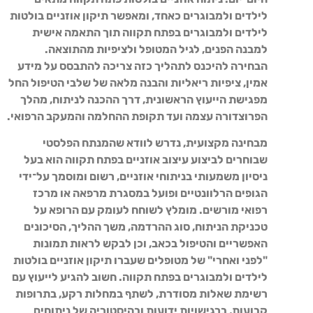
לילדים ולמבוגרים כאחד, ומאפשר תיקון אוזניים בולטות
לילדים ולמבוגרים בפתח תקווה תוך התאמה אישית
למבנה הפנים, לגיל המטופל ולציפיות מהתוצאה.
הבחירה להיכנס לתהליך כזה צריכה להתבסס על מידע
אמין, ציפיות ריאליות והבנה מלאה של שלבי הטיפול החל
מפגישת הייעוץ הראשונית, דרך ההכנה לניתוח, מהלך
הפרוצדורה עצמה ועד תקופת ההחלמה והמעקב הרפואי.
מבחינה מקצועית, נדרש לוודא שהמנתח הפלסטי
שבוחרים לביצוע עיצוב אוזניים בפתח תקווה הוא בעל
ניסיון משמעותי בניתוחי אוזניים, רשום ומוסמך על־ידי
הגופים הרלוונטיים ופועל במסגרת מרפאה או מרכז
רפואי מורשים. מומלץ לשוחח לעומק עם הרופא על
טכניקת הניתוח, סוג ההרדמה, משך ההליך, הסיכונים
האפשריים והטיפול בכאב, וכן לבקש לראות תמונות
"לפני ואחרי" של מטופלים שעברו תיקון אוזניים בולטות
לילדים ולמבוגרים בפתח תקווה. חשוב להגיע לייעוץ עם
רשימת שאלות מסודרת, לשתף במחלות רקע, בתרופות
קבועות, ברגישויות ידועות ובהיסטוריה של ניתוחים