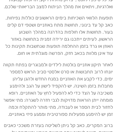
ואלרגיות, ויתאים את מהלך הניתוח למצב הבריאותי שלכם.
תופעות הלוואי השכיחות בימים הראשונים כוללות נפיחות,
כאב קל עד בינוני, תחושת מתח באוזניים ושטפי דם קלים
בעור. תחושות אלו חולפות בהדרגה במהלך השבוע
הראשון. לעיתים ייתכנו גם ירידה זמנית בתחושה באזור
האוזן או גרד בזמן ההחלמה תופעות שנחשבות תקינות כל
עוד אינן מלוות בכאב חזק, הפרשה מוגלתית או חום.
לאחר תיקון אוזניים בולטות לילדים ולמבוגרים בפתח תקווה
יונחו לרוב תחבושות או סרט אלסטי סביב הראש למספר
ימים, כדי לקבע את האוזניים במנח החדש ולהגן עליהן
מחבלות בזמן השינה. יש להקפיד לישון על הגב ולהימנע
משכיבה על הצד כדי לא להפעיל לחץ על האוזניים. רופא
מומחה ייתן הוראות מדויקות לגבי חזרה לשגרה: מתי אפשר
לחזור לבית הספר או לעבודה, מתי מותר להתקלח וכמה
זמן יש להימנע מפעילות ספורטיבית וממגע פיזי באוזניים.
ברוב המקרים, כאב קל ניתן לשליטה בעזרת משככי כאבים