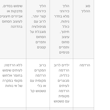
סוג
הליך
הליך
שימוש בסדים,
ההליך
כירורגי
כירורגי
מדבקות או
מלא בחדר
קצר יותר,
אביזרים חיצוניים
ניתוח,
לרוב עם
לעיצוב הסחוס
כולל
מניפולציה
בהדרגה
חיתוך,
מוגבלת על
עיצוב
הסחוס
סחוס
ותפרים
ותפרים
קטנים
פנימיים
הרדמה
ילדים לרוב
ברוב
ללא הרדמה;
הרדמה
המקרים
לעיתים שימוש
כללית;
הרדמה
בחומר אלחוש
מבוגרים
מקומית עם
מקומי במקרה
לעיתים
או בלי
של אי נוחות
הרדמה
טשטוש קל
מקומית
עם טשטוש