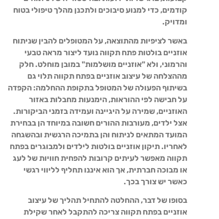
קודמים, כדי למנוע סיבוכים ולתכנן מהלך טיפולי בטוח
ומדויק.
באשר לציפיות מהתוצאה, על המטופלים להבין שניתוח
אוזניים בולטות פתח תקווה נועד ליצור מראה טבעי
והרמוני, ולא "אוזניים מושלמות" במובן מוחלט. חלק
מההצלחה של עיצוב אוזניים בפתח תקווה תלוי גם
בשיתוף הפעולה של המטופל בתקופת ההחלמה: הקפדה
על חבישה לפי ההוראות, הימנעות מחבלות באזור
האוזניים, שמירה על היגיינה ועמידה בזמני הביקורות.
אצל ילדים, מעורבות ההורים חשובה במיוחד הן בבחירת
המועד המתאים לניתוח והן בתמיכה הרגשית ובהשגחה
לאחריו. תיקון אוזניים בולטות לילדים ולמבוגרים בפתח
תקווה מאפשר לעיתים קרובות להפחית חוויות של לעג
או מבוכה חברתית, אך הוא איננו תחליף לליווי רגשי
כאשר יש צורך בכך.
בסופו של דבר, ההחלטה להתחיל תהליך של עיצוב
אוזניים בפתח תקווה צריכה להתקבל לאחר שקילת