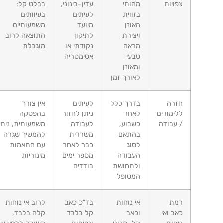
צפויות
מהותי
עדין–בינוני,
בבלט קל;
בזווית
לעיתים
בעיוותים
האוזן
מיועד
משמעותיים
ויצירת
לתיקון
התוצאה לרוב
מראה
נקודתי או
מוגבלת
טבעי
אסימטריה
ומאוזן
לאורך זמן
חזרה
בדרך כלל
לעיתים
אין צורך
ללימודים
לאחר
ניתן לחזור
בהפסקה
/ עבודה
כשבוע,
לעבודה
משמעותית, ניתן
בהתאם
משרדית
להמשיך שגרה
לסוג
כבר לאחר
עם התאמות
העבודה
מספר ימים
מינוריות
ולתחושת
בודדים
המטופל
רמת
אי נוחות
בד"כ כאב
לרוב אי נוחות
כאב ואי
וכאב
קל בלבד
קלה בלבד,