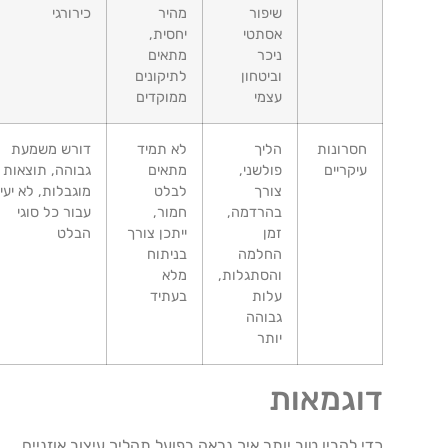
שיפור
מהיר
כירורגי
אסתטי
יחסית,
ניכר
מתאים
וביטחון
לתיקונים
עצמי
ממוקדים
חסרונות
הליך
לא תמיד
דורש משמעת
עיקריים
פולשני,
מתאים
גבוהה, תוצאות
צורך
לבלט
מוגבלות, לא יעיל
בהרדמה,
חמור,
עבור כל סוגי
זמן
ייתכן צורך
הבלט
החלמה
בניתוח
והסתגלות,
מלא
עלות
בעתיד
גבוהה
יותר
דוגמאות
כדי להבין טוב יותר איך נראה בפועל תהליך עיצוב אוזניים