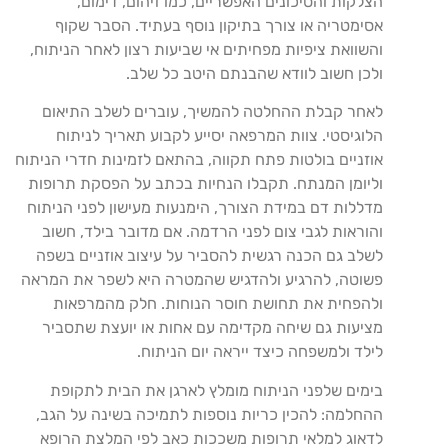
הצלקות והסיכונים האפשריים, כמו זיהום, דימום,
אסימטריה או צורך בתיקון נוסף בעתיד. הסבר שקוף
והשוואת ציפיות מפחיתים אי שביעות רצון לאחר הניתוח,
ולכן חשוב לוודא שהבנתם היטב כל שלב.
לאחר קבלת ההחלטה להמשיך, עוברים לשלב התיאום
הלוגיסטי. צוות המרפאה יסייע לקבוע תאריך לניתוח
אוזניים בולטות פתח תקווה, בהתאם לזמינות חדרי הניתוח
וליומן המנתח. תקבלו הנחיות בכתב על הפסקת תרופות
מדללות דם במידת הצורך, הימנעות מעישון לפני הניתוח
והוראות לגבי צום לפני הרדמה. אם מדובר בילד, חשוב
לשלב גם הכנה רגשית להסביר על עיצוב אוזניים בשפה
פשוטה, להרגיע ולהדגיש שהמטרה היא לשפר את המראה
ולהפחית את תחושת חוסר הנוחות. חלק מהמרפאות
מציעות גם שיחה מקדימה עם אחות או יועצת שתסביר
לילד ולמשפחה כיצד ייראה יום הניתוח.
בימים שלפני הניתוח מומלץ לארגן את הבית לתקופת
ההחלמה: להכין כריות נוספות לתמיכה בשינה על הגב,
לדאוג למלאי תרופות משככות כאב לפי המלצת הרופא