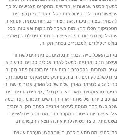
למשך מספר שבועות או חודשים. מחקרים מצביעים על כך
שכאשר מתחילים טיפול כזה בגיל מוקדם, ניתן לעיתים
להפחית בצורה ניכרת את הצורך בניתוח בעתיד. עם זאת,
הטכניקות הללו מתאימות בעיקר לתינוקות ופעוטות; ככל
שהגיל עולה ניתוח הופך לאפשרות המרכזית לתיקון אוזניים
בולטות לילדים ולמבוגרים בפתח תקווה.
בקרב האוכלוסייה הבוגרת נפוצים גם ניתוחים לשחזור
ועיצוב תנוכי אוזניים, למשל לאחר עגילים כבדים, קרעים או
עגילי מנהרות. במסגרת ניתוח אוזניים בולטות פתח תקווה
ניתן לשלב לעיתים קרובות גם תיקונים אסתטיים מסוג זה,
כדי להגיע למראה מאוזן ושלם של כל האוזן. עבור מי שחווה
פגיעה טראומטית, תאונה או נזק מולד, קיימים גם ניתוחים
מורכבים יותר של שחזור אוזן, הדורשים תכנון מוקפד וכמה
שלבים. מומחה מנוסה לעיצוב אוזניים בפתח תקווה יסביר
אילו אפשרויות קיימות במקרה כזה, מה הסיכויים לשיפור
משמעותי, וכיצד עשויה להיראות התוצאה המשוערת.
כדי להבין מה מתאים לכם, חשוב לבצע הערכה אישית