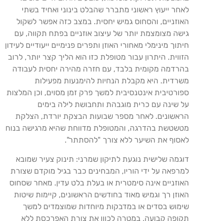
לאחר ייעוץ ראשוני מתברר שהבלט בינוני ואחיד בשתי
האוזניים, והסחוס גמיש יחסית. במצב כזה אפשר לשקול
גישה מצומצמת יותר של עיצוב אוזניים בפתח תקווה, עם
חיתוך מינימלי מאחורי האוזן ותפרים פנימיים ייעודיים לעידון
הזווית. היתרון עבור מטופלת כזו הוא הליך קצר יותר, לרוב
בהרדמה מקומית בלבד, עם חזרה מהירה יחסית לעבודה
משרדית. היא מקבלת הנחיות להימנעות מפעילות
ספורטיבית אינטנסיבית למשך פרק זמן מסוים, וכן המלצות
על שינה עם כרית מוגבהת ותחבושת לילה בימים
הראשונים. לאחר מספר שבועות הבצקת יורדת, הצלקת
מטשטשת בהדרגה, והמטופלת מדווחת שהיא מרגישה בנוח
לאסוף את השיער ללא צורך "להסתתר".
דוגמה שלישית נוגעת לתיקון שמרני: תינוק צעיר שמובא
למרפאה על ידי הוריו, המבחינים כבר בגיל מוקדם שצורת
האוזניים אינה סימטרית או בעלת בלט עדין. מאחר שסחוס
האוזן רך וגמיש מאוד בחודשים הראשונים, קיימות שיטות
שימוש בסדים או במדבקות מיוחדות שמוצמדים למשך
תקופה קבועה, במטרה לכוון את צורת האפרכסת ללא