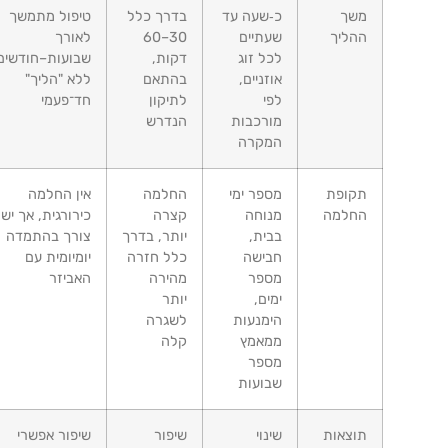
משך
כ‑שעה עד
בדרך כלל
טיפול מתמשך
ההליך
שעתיים
30–60
לאורך
לכל זוג
דקות,
שבועות–חודשים,
אוזניים,
בהתאם
ללא "הליך"
לפי
לתיקון
חד־פעמי
מורכבות
הנדרש
המקרה
תקופת
מספר ימי
החלמה
אין החלמה
החלמה
מנוחה
קצרה
כירורגית, אך יש
בבית,
יותר, בדרך
צורך בהתמדה
חבישה
כלל חזרה
יומיומית עם
מספר
מהירה
האביזר
ימים,
יותר
הימנעות
לשגרה
ממאמץ
קלה
מספר
שבועות
תוצאות
שינוי
שיפור
שיפור אפשרי