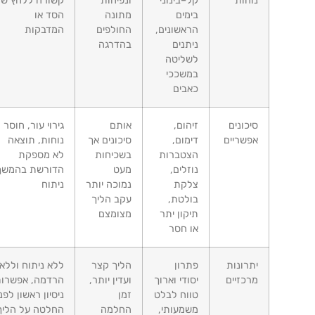
נוחות
קל–בינוני
ונפיחות
קשורה ללחץ של
בימים
מתונה
הסד או
הראשונים,
החולפים
המדבקות
ניתנים
בהדרגה
לשליטה
במשככי
כאבים
סיכונים
זיהום,
אותם
גירוי עור, חוסר
אפשריים
דימום,
סיכונים אך
נוחות, תוצאה
הצטברות
בשכיחות
לא מספקת
נוזלים,
מעט
הדורשת בהמשך
צלקת
נמוכה יותר
ניתוח
בולטת,
עקב הליך
תיקון יתר
מצומצם
או חסר
יתרונות
פתרון
הליך קצר
ללא ניתוח וללא
מרכזיים
יסודי וארוך
ועדין יותר,
הרדמה, אפשרות
טווח לבלט
זמן
ניסיון ראשון לפני
משמעותי,
החלמה
החלטה על הליך