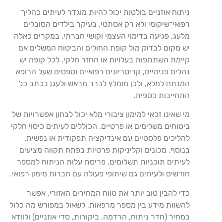
ניתוח אוזניים בולטות יכול להיות מוגדר לעיתים כהליך
רפואי־שיקומי ולא רק אסתטי, בעיקר בילדים הסובלים
מלעג, פגיעה בדימוי העצמי וקושי חברתי. במקרים כאלה
יש מקום לבדוק מול קופת החולים והביטוח המשלים אם
קיימת השתתפות בעלויות או החזר חלקי. לכל קופה יש
נהלים פנימיים, קריטריונים רפואיים וטפסים שעל הרופא
המנתח למלא, ולכן מומלץ לברר מראש ולעגן בכתב כל
התחייבות כספית.
מי שאינו זכאי למימון ציבורי מלא יכול לבחון אפשרויות של
ביטוחים משלימים או פרטיים, הכוללים לעיתים כיסוי חלקי
להליכים פלסטיים עם אינדיקציה תפקודית או נפשית.
בנוסף, מכונים וקליניקות פרטיות בפתח תקווה מציעים
לעיתים תוכניות תשלומים, פריסת עלות הניתוח למספר
חודשים ולעיתים גם שיתופי פעולה עם חברות מימון רפואי.
כדי להבין טוב יותר את טווח המחירים האזורי, אפשר
להשוות מידע בין מספר מרפאות, לשאול במפורש מה כלול
במחיר (חדר ניתוח, הרדמה, ביקורות, סדי אוזניים) ולוודא