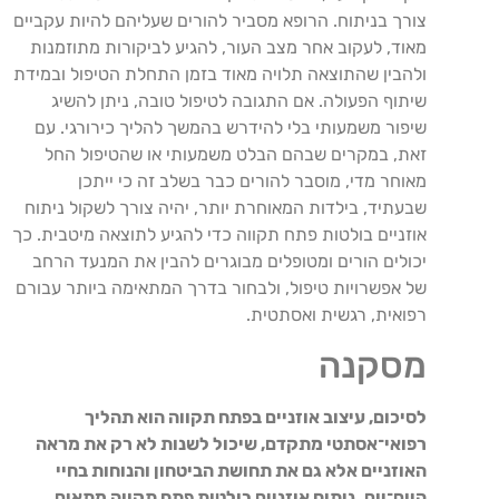
צורך בניתוח. הרופא מסביר להורים שעליהם להיות עקביים
מאוד, לעקוב אחר מצב העור, להגיע לביקורות מתוזמנות
ולהבין שהתוצאה תלויה מאוד בזמן התחלת הטיפול ובמידת
שיתוף הפעולה. אם התגובה לטיפול טובה, ניתן להשיג
שיפור משמעותי בלי להידרש בהמשך להליך כירורגי. עם
זאת, במקרים שבהם הבלט משמעותי או שהטיפול החל
מאוחר מדי, מוסבר להורים כבר בשלב זה כי ייתכן
שבעתיד, בילדות המאוחרת יותר, יהיה צורך לשקול ניתוח
אוזניים בולטות פתח תקווה כדי להגיע לתוצאה מיטבית. כך
יכולים הורים ומטופלים מבוגרים להבין את המנעד הרחב
של אפשרויות טיפול, ולבחור בדרך המתאימה ביותר עבורם
רפואית, רגשית ואסתטית.
מסקנה
לסיכום, עיצוב אוזניים בפתח תקווה הוא תהליך
רפואי־אסתטי מתקדם, שיכול לשנות לא רק את מראה
האוזניים אלא גם את תחושת הביטחון והנוחות בחיי
היום־יום. ניתוח אוזניים בולטות פתח תקווה מתאים