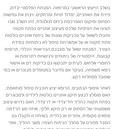
בשלב הייעוץ הראשוני במרפאה, המנתח הפלסטי יבדוק
פיזית את האוזניים, ימדוד זוויות ומרחקים, ויבחן את גמישות
הסחוס ומיקום האפרכסת ביחס לגולגולת. זהו השלב שבו
תציגו את הציפיות שלכם מעיצוב אוזניים בפתח תקווה
ותוכלו לשאול על טכניקות שונות של ניתוח אוזניים בולטות
פתח תקווה או על אפשרויות טיפול לא ניתוחיות במידת
הצורך. המנתח ישאל על מצבכם הבריאותי הכללי, תרופות
קבועות, היסטוריה של ניתוחים ורגישויות לתרופות או
לחומרי אלחוש. לעיתים יתבקשו גם בדיקות דם או אישור
רופא משפחה, בעיקר אם מדובר במטופלים מבוגרים או במי
שסובל ממחלות רקע.
לאחר איסוף הנתונים, הרופא יציע תוכנית טיפול מותאמת:
האם מומלץ לבצע תיקון אוזניים בולטות לילדים ולמבוגרים
בפתח תקווה כהליך חד־צדדי או דו־צדדי, האם נדרש עיצוב
משמעותי של הסחוס או רק תיקון חלקי, ואיזה סוג הרדמה
מתאים מקומית, אזורית או כללית. בשיחה זו תקבלו גם
הסבר מפורט על מהלך הניתוח הצפוי, משך ההליך, אופי