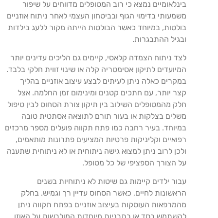
בינלאומיים נמצא כי רוב המטופלים מדווחים על שיפור
משמעותי בדימוי הגוף ובביטחון העצמי לאחר ניתוח אוזניים
בולטות, במיוחד כאשר הבולטות הייתה מקור ללעג בילדות
ובגיל ההתבגרות.
לצד ניתוח הצמדה קלאסי, קיימים גם הליכים עדינים יותר
המיועדים לתיקון אסימטריה קלה או שינוי זווית חלקי בלבד.
במקרים כאלה ניתן לעיתים לבצע עיצוב אוזניים בהליך
קצר יותר, עם חתכים קטנים ומינימום זמן החלמה. אצל
חלק מהמטופלים השילוב בין תיקון צורת הסחוס לבין טיפול
משלים בצלקות או בעור תורם לתוצאה אסתטית טובה
במיוחד. בעיר רחבה כמו פתח תקווה פועלים מספר מרכזים
רפואיים וקליניקות פרטיות המציעים פתרונות מותאמים,
ולכן לרוב ניתן למצוא גישה ניתוחית או לא ניתוחית שתענה
על הצורך הספציפי של כל מטופל.
עבור ילדים קיימות גם שיטות לא ניתוחיות בשנים
הראשונות לחיים, כאשר הסחוס עדיין רך וגמיש. בחלק
מהמרפאות העוסקות בעיצוב אוזניים בפתח תקווה ניתן
להשתמש בסד או בתבניות מיוחדות המולבשות על האוזן