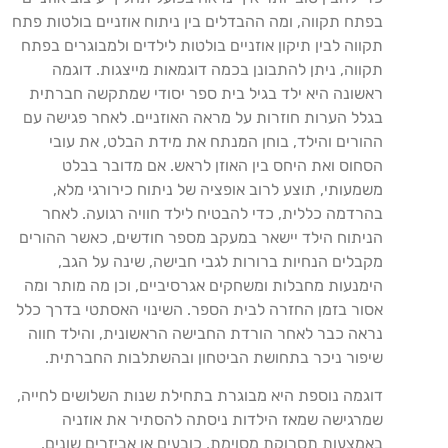
בפתח תקווה, ומה ההבדלים בין ניתוח אוזניים בולטות פתח
תקווה לבין תיקון אוזניים בולטות לילדים ולמבוגרים בפתח
תקווה, ניתן להתבונן בכמה דוגמאות מייצגות. דוגמה
ראשונה היא ילד בגיל בית ספר יסודי שמתקשה חברתית
בגלל הערות חוזרות על מראה האוזניים. לאחר פגישה עם
ההורים והילד, בוחן המנתח את מידת הבלט, את עובי
הסחוס ואת היחס בין האוזן לראש. אם מדובר בבלט
משמעותי, תוצע לרוב אופציה של ניתוח כירורגי מלא,
בהרדמה כללית, כדי להבטיח לילד חוויה רגועה. לאחר
הניתוח הילד יישאר במעקב מספר חודשים, כאשר ההורים
מקבלים הנחיות ברורות לגבי חבישה, שינה על הגב,
הימנעות מחבלות ומשחקים אגרסיביים, וכן מה מותר ומה
אסור בזמן החזרה לבית הספר. השינוי האסתטי בדרך כלל
נראה כבר לאחר הורדת החבישה הראשונית, והילד חווה
שיפור ניכר בתחושת הביטחון ובהשתלבות החברתית.
דוגמה נוספת היא מבוגרת בתחילת שנות השלושים לחייה,
שמרגישה שמאז הילדות ניסתה להסתיר את אוזניה
באמצעות תסרוקת מסוימת, כובעים או אביזרים שונים.