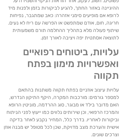
פשוטים. חשוב לעקוב אחר הוראות הניקוי והשמירה על
ההיגיינה באזור החתך, להגיע לביקורות בזמן ולפנות מיד
לרופא אם מופיעים סימני אזהרה: כאב שמתגבר, נפיחות
חריגה, חום, אודם שמתפשט או הפרשה עם ריח לא נעים.
שיתוף פעולה מלא בתהליך ההחלמה תורם משמעותית
לתוצאה אסתטית יפה ויציבה לאורך זמן.
עלויות, ביטוחים רפואיים
ואפשרויות מימון בפתח
תקווה
עלויות עיצוב אוזניים בפתח תקווה משתנות בהתאם
למספר גורמים: מורכבות המקרה, היקף התיקון הנדרש,
האם מדובר בילד או מבוגר, סוג ההרדמה, מוניטין הרופא
והמרכז הרפואי, וכן שירותים נלווים כמו ייעוץ לפני הניתוח
וביקורות לאחריו. בדרך כלל, המחיר נקבע לאחר בדיקה
אישית והערכת מצב מדויקת, שכן לכל מטופל יש מבנה אוזן
וצרכים שונים.