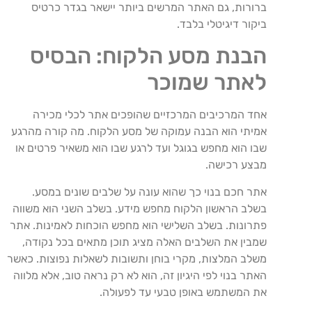
ברורות
,
גם
האתר
המרשים
ביותר
יישאר
בגדר
כרטיס
ביקור
דיגיטלי
בלבד
.
הבנת
מסע
הלקוח
:
הבסיס
לאתר
שמוכר
אחד
המרכיבים
המרכזיים
שהופכים
אתר
לכלי
מכירה
אמיתי
הוא
הבנה
עמוקה
של
מסע
הלקוח
.
מה
קורה
מהרגע
שבו
הוא
מחפש
בגוגל
ועד
לרגע
שבו
הוא
משאיר
פרטים
או
מבצע
רכישה
.
אתר
חכם
בנוי
כך
שהוא
עונה
על
שלבים
שונים
במסע
.
בשלב
הראשון
הלקוח
מחפש
מידע
.
בשלב
השני
הוא
משווה
פתרונות
.
בשלב
השלישי
הוא
מחפש
הוכחות
לאמינות
.
אתר
שמבין
את
השלבים
האלה
מציג
תוכן
מתאים
בכל
נקודה
,
משלב
המלצות
,
מקרי
בוחן
ותשובות
לשאלות
נפוצות
.
כאשר
האתר
בנוי
לפי
היגיון
זה
,
הוא
לא
רק
נראה
טוב
,
אלא
מלווה
את
המשתמש
באופן
טבעי
עד
לפעולה
.