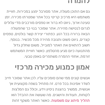
להמרה
גם
אם
התוכן
מעולה
,
אתר
מסורבל
יפגע
במכירות
.
חוויית
משתמש
היא
מרכיב
קריטי
בכל
אתר
שמטרתו
מכירה
.
זמן
טעינה
ארוך
,
ניווט
לא
ברור
או
טפסים
מורכבים
מדי
עלולים
לגרום
לנטישה
מהירה
.
אתר
שמוכר
בנוי
כך
שהפעולה
הבאה
ברורה
בכל
רגע
.
כפתורי
יצירת
קשר
בולטים
,
טפסים
קצרים
,
ניווט
פשוט
ותגובה
מהירה
מכל
מכשיר
.
בנוסף
,
חשוב
להתאים
את
האתר
למובייל
,
משום
שחלק
גדול
מהתנועה
כיום
מגיע
מהטלפון
.
כאשר
חוויית
המשתמש
זורמת
,
אחוזי
ההמרה
משתפרים
באופן
טבעי
.
אמון
כמנוע
מכירה
מרכזי
אנשים
קונים
ממי
שהם
סומכים
עליו
.
לכן
אתר
שמוכר
חייב
לשדר
אמינות
בכל
פרט
.
זה
מתחיל
בשפה
מקצועית
אך
אנושית
,
ממשיך
בהצגת
ניסיון
וידע
,
וכולל
גם
המלצות
לקוחות
,
תעודות
והישגים. מה שעושה את ההבדל הוא
תהליך
מיתוג
עם
משמעות
.
כאשר
האתר
משקף
זהות