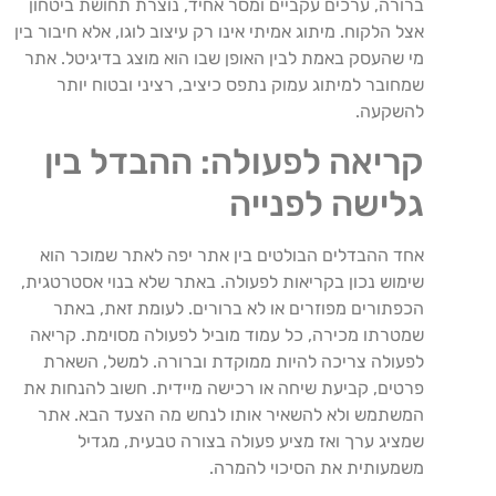
ברורה
,
ערכים
עקביים
ומסר
אחיד
,
נוצרת
תחושת
ביטחון
אצל
הלקוח
.
מיתוג
אמיתי
אינו
רק
עיצוב
לוגו
,
אלא
חיבור
בין
מי
שהעסק
באמת
לבין
האופן
שבו
הוא
מוצג
בדיגיטל
.
אתר
שמחובר
למיתוג
עמוק
נתפס
כיציב
,
רציני
ובטוח
יותר
להשקעה
.
קריאה
לפעולה
:
ההבדל
בין
גלישה
לפנייה
אחד
ההבדלים
הבולטים
בין
אתר
יפה
לאתר
שמוכר
הוא
שימוש
נכון
בקריאות
לפעולה
.
באתר
שלא
בנוי
אסטרטגית
,
הכפתורים
מפוזרים
או
לא
ברורים
.
לעומת
זאת
,
באתר
שמטרתו
מכירה
,
כל
עמוד
מוביל
לפעולה
מסוימת
.
קריאה
לפעולה
צריכה
להיות
ממוקדת
וברורה
.
למשל
,
השארת
פרטים
,
קביעת
שיחה
או
רכישה
מיידית
.
חשוב
להנחות
את
המשתמש
ולא
להשאיר
אותו
לנחש
מה
הצעד
הבא
.
אתר
שמציג
ערך
ואז
מציע
פעולה
בצורה
טבעית
,
מגדיל
משמעותית
את
הסיכוי
להמרה
.