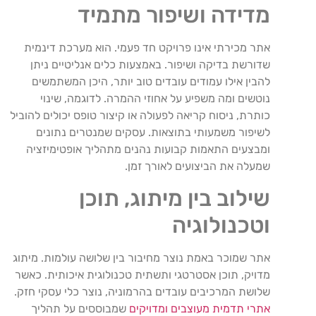
מדידה
ושיפור
מתמיד
אתר
מכירתי
אינו
פרויקט
חד
פעמי
.
הוא
מערכת
דינמית
שדורשת
בדיקה
ושיפור
.
באמצעות
כלים
אנליטיים
ניתן
להבין
אילו
עמודים
עובדים
טוב
יותר
,
היכן
המשתמשים
נוטשים
ומה
משפיע
על
אחוזי
ההמרה
.
לדוגמה
,
שינוי
כותרת
,
ניסוח
קריאה
לפעולה
או
קיצור
טופס
יכולים
להוביל
לשיפור
משמעותי
בתוצאות
.
עסקים
שמנטרים
נתונים
ומבצעים
התאמות
קבועות
נהנים
מתהליך
אופטימיזציה
שמעלה
את
הביצועים
לאורך
זמן
.
שילוב
בין
מיתוג
,
תוכן
וטכנולוגיה
אתר
שמוכר
באמת
נוצר
מחיבור
בין
שלושה
עולמות
.
מיתוג
מדויק
,
תוכן
אסטרטגי
ותשתית
טכנולוגית
איכותית
.
כאשר
שלושת
המרכיבים
עובדים
בהרמוניה
,
נוצר
כלי
עסקי
חזק
.
אתרי
תדמית
מעוצבים
ומדויקים
שמבוססים
על
תהליך