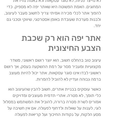
לא
מייצר
פניות
,
לא
סוגר
עסקאות
ולא
באמת
מזיז
את
המחוגים
.
האמת
הפשוטה
היא
שאתר
יפה
לא
מספיק
.
כדי
להפוך
אתר
לכלי
מכירה
אמיתי
צריך
לחשוב
מעבר
לעיצוב
,
ולבנות
מערכת
שעובדת
באופן
אסטרטגי
,
שיווקי
וטכני
גם
יחד
.
אתר
יפה
הוא
רק
שכבת
הצבע
החיצונית
עיצוב
טוב
בהחלט
חשוב
.
הוא
יוצר
רושם
ראשוני
,
משדר
מקצועיות
ומעביר
מסר
על
רמת
ההשקעה
בעסק
.
אך
רושם
ראשוני
לבדו
אינו
סוגר
עסקאות
.
אתר
יכול
להיות
מעוצב
ברמה
גבוהה
ועדיין
לא
להוביל
להמרות
.
כאשר
עוסקים
בבניית
אתרים
,
חשוב
להבין
שהעיצוב
הוא
כלי
תומך
,
לא
מטרה
.
אתרי
תדמית
מעוצבים
ומדויקים
אמורים
לשרת
מטרה
ברורה
,
להוביל
את
המשתמש
במסלול
לוגי
,
לענות
על
שאלות
ולדחוף
לפעולה
.
אם
אין
חשיבה
על
מסע
הלקוח
,
על
נקודות
החיכוך
ועל
קריאות
לפעולה