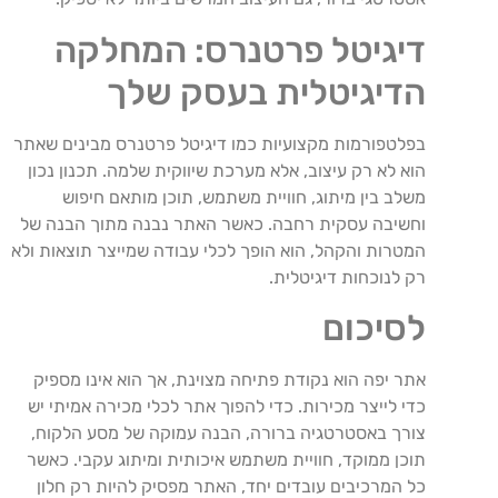
דיגיטל
פרטנרס: המחלקה
הדיגיטלית בעסק שלך
בפלטפורמות
מקצועיות
כמו
דיגיטל
פרטנרס
מבינים
שאתר
הוא
לא
רק
עיצוב
,
אלא
מערכת
שיווקית
שלמה
.
תכנון
נכון
משלב
בין
מיתוג
,
חוויית
משתמש
,
תוכן
מותאם
חיפוש
וחשיבה
עסקית
רחבה
.
כאשר
האתר
נבנה
מתוך
הבנה
של
המטרות
והקהל
,
הוא
הופך
לכלי
עבודה
שמייצר
תוצאות
ולא
רק
לנוכחות
דיגיטלית
.
לסיכום
אתר
יפה
הוא
נקודת
פתיחה
מצוינת
,
אך
הוא
אינו
מספיק
כדי
לייצר
מכירות
.
כדי
להפוך
אתר
לכלי
מכירה
אמיתי
יש
צורך
באסטרטגיה
ברורה
,
הבנה
עמוקה
של
מסע
הלקוח
,
תוכן
ממוקד
,
חוויית
משתמש
איכותית
ומיתוג
עקבי
.
כאשר
כל
המרכיבים
עובדים
יחד
,
האתר
מפסיק
להיות
רק
חלון