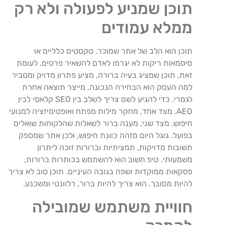
תוכן
שמניע
לפעולה
ולא
רק
ממלא
עמודים
תוכן
הוא
הלב
של
אתר
שמוכר
.
טקסטים
כלליים
או
סיסמאות
ריקות
לא
יגרמו
לאדם
להשאיר
פרטים
.
לעומת
זאת
,
תוכן
שמציג
בעיה
ברורה
,
מציע
פתרון
מדויק
ומסביר
למה
העסק
הוא
הבחירה
הנכונה
,
מייצר
תוצאה
אחרת
לגמרי
.
כדי
להגיע
לשם
צריך
לשלב
בין
SEO
קלאסי
לבין
AEO
.
מצד
אחד
,
מחקר
מילות
מפתח
ואופטימיזציה
למנועי
חיפוש
.
מצד
שני
,
מענה
ברור
לשאלות
שהלקוחות
שואלים
בפועל
.
גוגל
היום
מזהה
כוונת
חיפוש
,
ולכן
אתר
שמספק
תשובות
מדויקות
,
תמציתיות
וברורות
זוכה
ליתרון
משמעותי
.
טיפ
חשוב
הוא
להשתמש
בכותרות
ברורות
,
פסקאות
ממוקדות
ושפה
בגובה
העיניים
.
תוכן
טוב
לא
צריך
להיות
מסובך
.
הוא
צריך
להיות
ברור
,
רלוונטי
ומשכנע
.
חוויית
משתמש
שמובילה