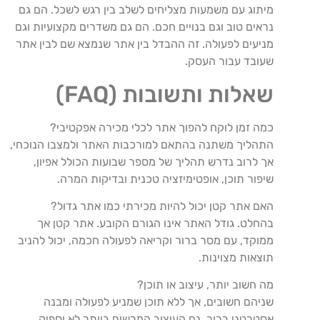
מיתוג
עם
משמעות
מצליחים
לשלב
בין
רגש
לשכל
.
הם
גם
נראים
טוב
וגם
בנויים
חכם
.
הם
גם
משדרים
מקצועיות
וגם
מניעים
לפעולה
.
זה
ההבדל
בין
אתר
שנמצא
שם
לבין
אתר
שעובד
עבור
העסק
.
שאלות
ותשובות
(
FAQ
)
כמה
זמן
לוקח
להפוך
אתר
לכלי
מכירה
אפקטיבי
?
התהליך
משתנה
בהתאם
למורכבות
האתר
ולמצבו
הנוכחי
,
אך
לרוב
נדרש
תהליך
של
מספר
שבועות
הכולל
אפיון
,
שיפור
תוכן
,
אופטימיזציה
טכנית
ובדיקות
המרה
.
האם
אתר
קטן
יכול
להיות
מכירתי
כמו
אתר
גדול
?
בהחלט
.
גודל
האתר
אינו
הגורם
הקובע
.
אתר
קטן
אך
ממוקד
,
עם
מסר
ברור
וקריאה
לפעולה
חכמה
,
יכול
להניב
תוצאות
מצוינות
.
מה
חשוב
יותר
,
עיצוב
או
תוכן
?
שניהם
חשובים
,
אך
ללא
תוכן
שמניע
לפעולה
ומבנה
אסטרטגי
ברור
,
גם
העיצוב
המרשים
ביותר
לא
יספיק
.