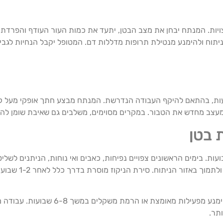
ויות. המנתח יבחן את מצב הבטן, יתעד את כמות העור העודף והפרדת ה
ניתוח ולהימנע מנטילת תרופות מדללות דם. המטופל יקבל הנחיות לגבי
ת, בהתאם להיקף העבודה הנדרשת. המנתח מבצע חתך אופקי מעל קו הב
 ומעצב מחדש את הטבור. במקרים מסוימים, משלבים גם שאיבת שומן לה
 בטן
ות. בימים הראשונים צפויים נפיחות, כאבים ואי נוחות, הניתנים לשל
ילבש חגורת לחץ למשך כ
תר.