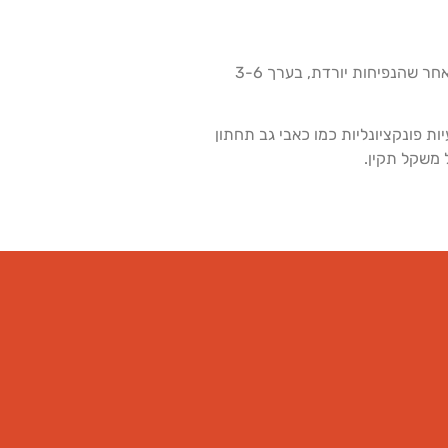
התוצאות של מתיחת בטן הן משמעותיות ולרוב קבועות, כל עוד נשמר משקל יציב. בטן שטוחה יותר ומותניים מוגדרים יותר מושגים לאחר שהנפיחות יורדת, בערך 3-6
ת פונקציונליות כמו כאבי גב תחתון
 משקל תקין.