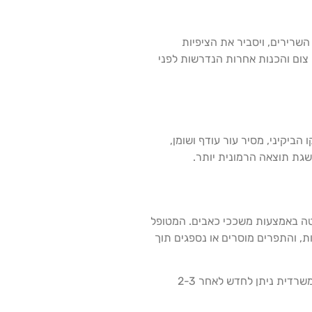
שרירים, ויסביר את הציפיות
 צום והכנות אחרות הנדרשות לפני
יקיני, מסיר עור עודף ושומן,
שגת תוצאה הרמונית יותר.
יטה באמצעות משככי כאבים. המטופל
-4-6 שבועות כדי להפחית נפיחות ולתמוך באזור הניתוח. סירת הניקוז מוסרת בדרך כלל לאחר 1-2 שבועות, והתפרים מוסרים או נספגים תוך
חזרה לפעילות קלה מתאפשרת לאחר 1-2 שבועות, אך יש להימנע מפעילות מאומצת או הרמת משקלים במשך 6-8 שבועות. עבודה משרדית ניתן לחדש לאחר 2-3