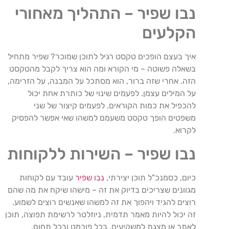
נבו שפיר – התהליך מאחורי
הקלעים
איך בעצם הופכים טקסט רגיל לתוכן שמוכר? שפיר מתחיל
בשאלה פשוטה – מי הקורא ומה הוא צריך לקבל מהטקסט
הזה. אחרי שזה ברור, הוא מסתכל על המבנה, על הזרימה,
על המילים עצמן. לפעמים שינוי של כותרת אחת יכול
להכפיל את כמות הקוראים. לפעמים קיצור של שני
משפטים הופך טקסט משעמם למשהו שאי אפשר להפסיק
לקרוא.
נבו שפיר – השירות ללקוחות
כיום, כסמנכ"ל תוכן יצירתי,
נבו שפיר
עובד עם לקוחות
מגוונים שצריכים בדיוק את זה – מישהו שיקח את מה שהם
רוצים להגיד ויהפוך את זה למשהו שאנשים רוצים לשמוע.
זה יכול להיות מאמר תדמית, ניוזלטר לרשימת תפוצה, תוכן
לאתר או מצגת למשקיעים. בכל פורמט ובכל תחום,