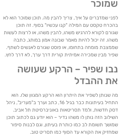
שמוכר
לפני שמדברים על איך, צריך להבין מה. תוכן שמוכר הוא לא
בהכרח טקסט עם המילה "קנו עכשיו" בסוף. זה תוכן
שגורם לקורא להרגיש משהו, להבין משהו, או לרצות לעשות
משהו. זה יכול להיות מאמר שבונה אמון במותג, כתבה
שממצבת מומחה בתחומו, או פוסט שגורם לאנשים לשתף.
שפיר מבין שמכירה אמיתית קורית דרך ערך, לא דרך לחץ.
נבו שפיר – הרקע שעושה
את ההבדל
מה שנותן לשפיר את היתרון הוא הרקע המגוון שלו. הוא
התחיל בעיתונות כבר בגיל 16, כתב וערך ב"מעריב", ניהל
דסק חדשות, ולמד תסריטאות באוניברסיטת תל אביב.
השילוב הזה נותן לו משהו נדיר – הוא יודע גם לכתוב תוכן
שמושך תשומת לב כמו כותרת בעיתון, וגם לבנות סיפור
שמחזיק את הקורא עד הסוף כמו תסריט טוב.