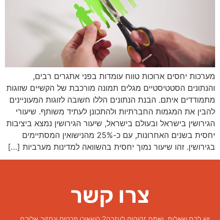
מערכות יחסים ארוכות טווח עומדות בפני אתגרים רבים,
והנתונים הסטטיסטיים מגלים תמונה מורכבת של הקשיים שזוגות
מתמודדים איתם. הבנת הנתונים הללו חשובה לזוגות המעוניינים
להבין את המגמות החברתיות ולהתכונן לעתיד משותף. שיעורי
הגירושין בישראל ובעולם בישראל, שיעור הגירושין נמצא ביציבות
יחסית בשנים האחרונות, עם כ-25% מהנישואין המסתיימים
בגירושין. זהו שיעור נמוך יחסית בהשוואה למדינות מערביות […]
צרו קשר
יש לכם שאלות ואתם זקוקים לעזרה? השאירו פרטים ונחזור אליכם